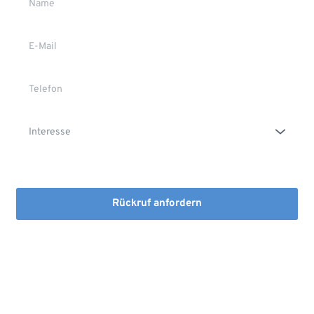
Die Erstinformation habe ich gelesen und heruntergeladen
Rückruf anfordern
Mit dem Absenden stimmen Sie der Verarbeitung Ihrer Daten 
sowie der Kontaktaufnahme per E-Mail, Post oder Telefon zu. 
Erstinformation