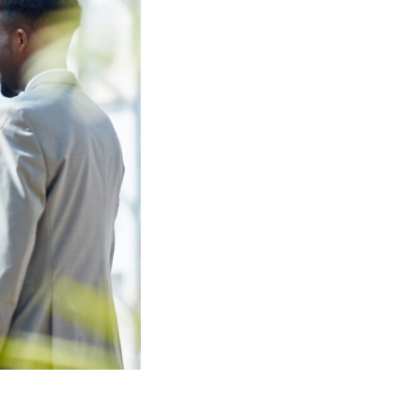
Wir kennen die V
angebotenen Prod
optimale Berufsunf
ganzheitliche und
Ihren Bedürfnissen
Darauf achten wir 
Verzicht auf a
Verzicht auf d
Verkürzter Pr
Nachversicheru
oder Adoption
Leistungen ab
Arbeitsunfähi
BU)