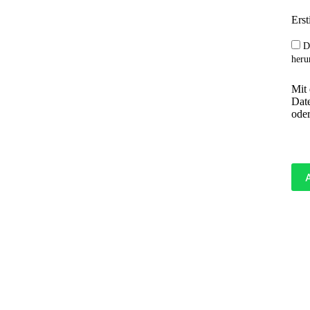
Erst
sversicher
D
heru
Mit
Date
oder
ßten existenziellen 
idet vor Erreichen des 
fall aus dem aktiven 
minderungsrente allein 
tz. Sichern Sie daher 