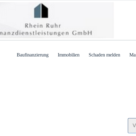
Baufinanzierung
Immobilien
Schaden melden
Ma
Wi
Ger
Ant
V
o
r