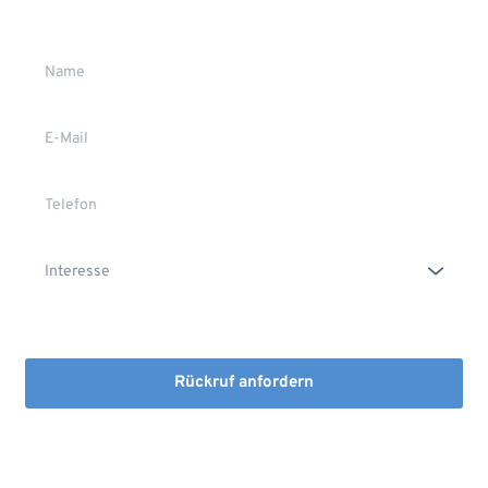
Gerne stehen wir Ihnen persönlich Rede und Antwort.
Die Erstinformation habe ich gelesen und heruntergeladen
Rückruf anfordern
Mit dem Absenden stimmen Sie der Verarbeitung Ihrer Daten 
sowie der Kontaktaufnahme per E-Mail, Post oder Telefon zu. 