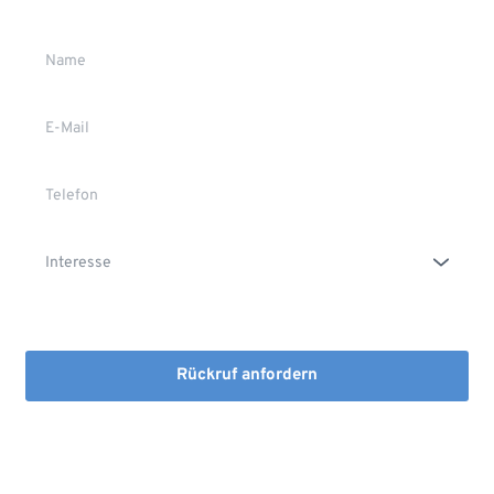
Die Erstinformation habe ich gelesen und heruntergeladen
Rückruf anfordern
Mit dem Absenden stimmen Sie der Verarbeitung Ihrer Daten 
sowie der Kontaktaufnahme per E-Mail, Post oder Telefon zu. 