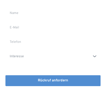
Die Erstinformation habe ich gelesen und heruntergeladen
Rückruf anfordern
Mit dem Absenden stimmen Sie der Verarbeitung Ihrer Daten 
sowie der Kontaktaufnahme per E-Mail, Post oder Telefon zu. 