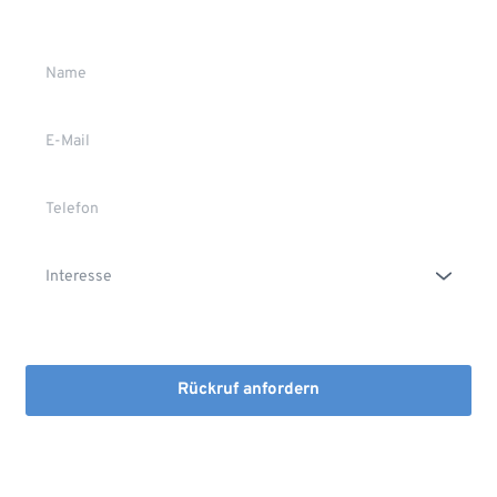
Gerne stehen wir Ihnen persönlich Rede und Antwort.
Die Erstinformation habe ich gelesen und heruntergeladen
Rückruf anfordern
Mit dem Absenden stimmen Sie der Verarbeitung Ihrer Daten 
sowie der Kontaktaufnahme per E-Mail, Post oder Telefon zu. 