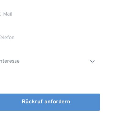
Die Erstinformation habe ich gelesen und
heruntergeladen
Rückruf anfordern
dem Absenden stimmen Sie der Verarbeitung Ihrer 
n sowie der Kontaktaufnahme per E-Mail, Post oder 
fon zu. 