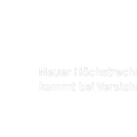
Neuer Höchstrech
kommt bei Versich
Nach der langen Zinsflaute wurde der Höchstrechn
mögliche Garantiezins, zum Jahresbeginn endlich
1,0 Prozent beträgt er nun – was nicht beeindrucken
Folgen für die Versicherten hat. In einer Analyse ha
Gesamtverband (GDV) nun die Auswirkungen der Zi