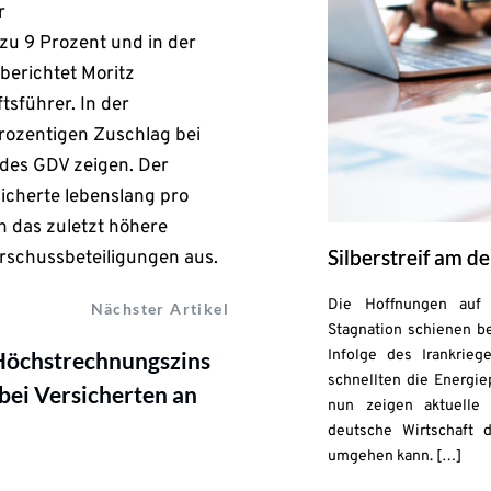
r
zu 9 Prozent und in der
berichtet Moritz
sführer. In der
prozentigen Zuschlag bei
des GDV zeigen. Der
sicherte lebenslang pro
h das zuletzt höhere
Silberstreif am 
erschussbeteiligungen aus.
Die Hoffnungen auf 
Nächster Artikel
Stagnation schienen be
Infolge des Irankrie
Höchstrechnungszins
schnellten die Energie
ei Versicherten an
nun zeigen aktuelle 
deutsche Wirtschaft 
umgehen kann. […]