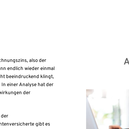
r […]
Erst
A
chnungszins, also der
nn endlich wieder einmal
cht beeindruckend klingt,
 In einer Analyse hat der
wirkungen der
 der
ntenversicherte gibt es