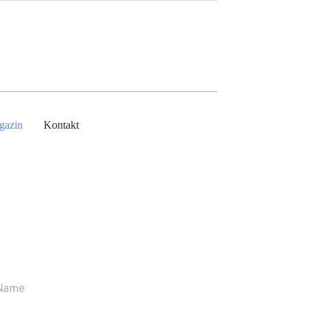
gazin
Kontakt
r rufen Sie gerne zurück
ne stehen wir Ihnen persönlich Rede und 
wort.