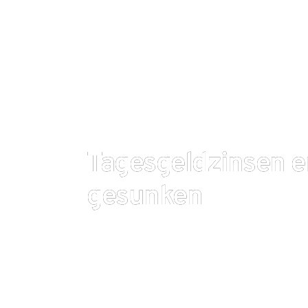
Tagesgeldzinsen e
gesunken
Während die Europäische Zentralbank den Leitzins 
belässt, müssen Tagesgeldsparer sich mit einer w
Verzinsung begnügen – zumindest wenn sie bei ih
sind. Das ergab die Marktanalyse eines großen Ver
regionale Geldhäuser, also Sparkassen, Volks- und