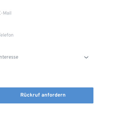
Die Erstinformation habe ich gelesen und
heruntergeladen
Rückruf anfordern
dem Absenden stimmen Sie der Verarbeitung Ihrer 
n sowie der Kontaktaufnahme per E-Mail, Post oder 
fon zu. 