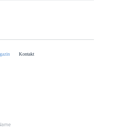
gazin
Kontakt
r rufen Sie gerne zurück
ne stehen wir Ihnen persönlich Rede und 
wort.