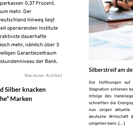
Sparkassen 0,37 Prozent,
aum mehr. Der
Deutschland hinweg liegt
eit operierenden Institute
traktivste dauerhafte
 Noch mehr, nämlich über 3
eiligen Garantiezeitraum
ndskundenniveau der Bank.
Silberstreif am 
Nächster Artikel
Die Hoffnungen auf 
d Silber knacken
Stagnation schienen be
Infolge des Irankrie
che“ Marken
schnellten die Energie
nun zeigen aktuelle 
deutsche Wirtschaft 
umgehen kann. […]