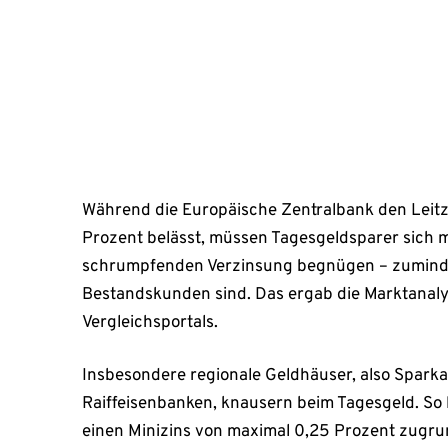
beim Tagesgeld. So legen 38 Prozent von ihnen ein
Februar 12, 2026
Während die Europäische Zentralbank den Leitzi
Prozent belässt, müssen Tagesgeldsparer sich mi
schrumpfenden Verzinsung begnügen – zumindes
Bestandskunden sind. Das ergab die Marktanaly
Vergleichsportals.
Insbesondere regionale Geldhäuser, also Sparka
Raiffeisenbanken, knausern beim Tagesgeld. So
einen Minizins von maximal 0,25 Prozent zugru