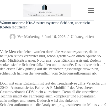
Zum
Inhalt
springen
Warum moderne Kfz-Assistenzsysteme Schäden, aber nicht
Kosten reduzieren
VersMarketing
Juni 16, 2026
Unkategorisiert
Viele Menschenleben wurden durch die Assistenzsysteme, die in
heutigen Autos verbreitet sind, schon gerettet – ob durch Spurhalte-
oder Müdigkeitswarner, Notbrems- oder Rückfahrassistent. Zudem
senken sie die Schadensfallzahlen und -ausmaße. Das müsste sich auf
den ersten Blick günstig auf die Versicherungsbeiträge auswirken,
schließlich hängen die wesentlich vom Schadensaufkommen ab.
Doch mit einer Entlastung ist laut der Trendanalyse „Kfz-Versicherung
2040 –Automatisiertes Fahren & E-Mobilität“ des Versicherer-
Gesamtverbands GDV nicht zu rechnen. Denn all die zusätzliche
Technik macht die Fahrzeuge auch komplexer und Reparaturen
aufwendiger und teurer. Dadurch wird das sinkende
Schadensaufkommen – die Analysten prognostizieren ein Minus von 9